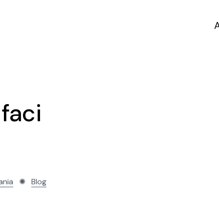
 faci
ania
✺
Blog